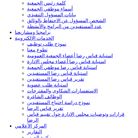
كلمة رئيس الجمعية
أسماء موظفي الجمعية
بيانات المسؤول التنفيذي
الشخص المسؤول عن الاحتفاظ بالوثائق
عدد المستفيدين من البرامج والأنشطة
برامجنا ومشاريعنا
الخدمات الإلكترونية
نموذج طلب توظيف
تطوع معنا
استبانة قياس رضا أعضاء الجمعية العمومية
استبانة قياس رضا أعضاء مجلس الإدارة
استبانة قياس رضا موظفي الجمعية
استبانة قياس رضا المستفيدين
تقرير قياس رضا المستفيدين
استبانة طلب عضوية
الاستفسارات الشكاوى والمقترحات
الوظائف الشاغرة
نموذج دراسة احتياج المستفيدين
تقرير قياس الرضا
قرارات وتوصيات مجلس الإدارة حول تقييم قياس
الرضا
المركز الأعلامي
التقارير
مكتبة الصور