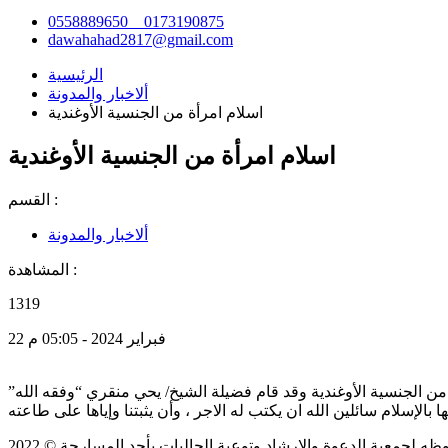
0558889650 _ 0173190875
dawahahad2817@gmail.com
الرئيسية
ألاخبار والمدونة
اسلام امرأة من الجنسية الأوغندية
اسلام امرأة من الجنسية الأوغندية
القسم :
ألاخبار والمدونة
المشاهدة :
1319
22 فبراير 2024 - 05:05 م
ية الجاليات بأحد المسارحة امرأة من الجنسية الأوغندية وقد قام فضيلة الشيخ/ يحي منقري “وفقه الله”
وظه
لجمعية الدعوة والإرشاد وتوعية الجاليات بأحد المسارحة
© 2022