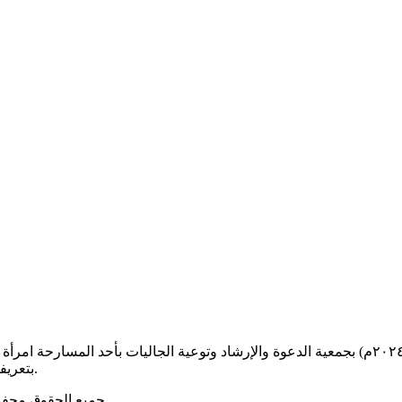
بفضل الله عز وجل أسلمت مساء اليوم الإثنين الموافق (٢٠٢٤/٢/١٩م) بجمعية الدعوة والإرشاد وتوع
بتعريفها بالإسلام سائلين الله ان يكتب له الاجر ، وأن يثبتنا وإياها على طاعته.
جميع الحقوق محف