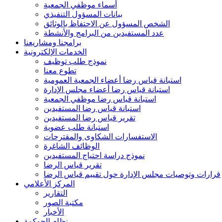
أسماء موظفي الجمعية
بيانات المسؤول التنفيذي
الشخص المسؤول عن الاحتفاظ بالوثائق
عدد المستفيدين من البرامج والأنشطة
برامجنا ومشاريعنا
الخدمات الإلكترونية
نموذج طلب توظيف
تطوع معنا
استبانة قياس رضا أعضاء الجمعية العمومية
استبانة قياس رضا أعضاء مجلس الإدارة
استبانة قياس رضا موظفي الجمعية
استبانة قياس رضا المستفيدين
تقرير قياس رضا المستفيدين
استبانة طلب عضوية
الاستفسارات الشكاوى والمقترحات
الوظائف الشاغرة
نموذج دراسة احتياج المستفيدين
تقرير قياس الرضا
قرارات وتوصيات مجلس الإدارة حول تقييم قياس الرضا
المركز الأعلامي
التقارير
مكتبة الصور
الأخبار
نظام الحوكمة