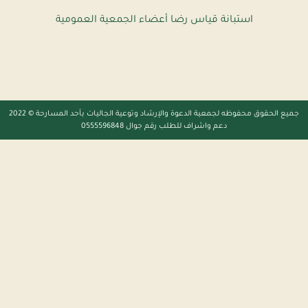
استبانة قياس رضا أعضاء الجمعية العمومية
جميع الحقوق محفوظه
لجمعية الدعوة والإرشاد وتوعية الجاليات بأحد المسارحة
© 2022
دعم واشراف للطلب رقم جوال 0555596848